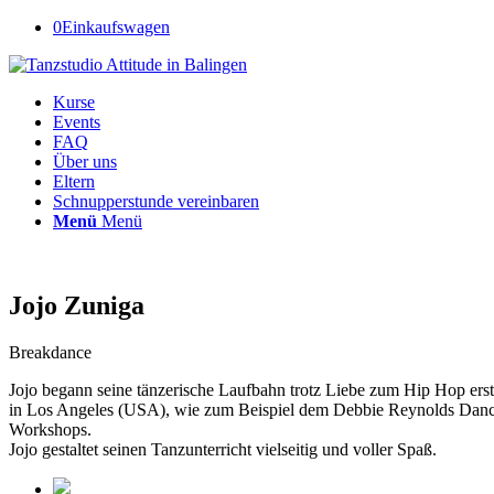
0
Einkaufswagen
Kurse
Events
FAQ
Über uns
Eltern
Schnupperstunde vereinbaren
Menü
Menü
Jojo Zuniga
Breakdance
Jojo begann seine tänzerische Laufbahn trotz Liebe zum Hip Hop erst
in Los Angeles (USA), wie zum Beispiel dem Debbie Reynolds Dance 
Workshops.
Jojo gestaltet seinen Tanzunterricht vielseitig und voller Spaß.