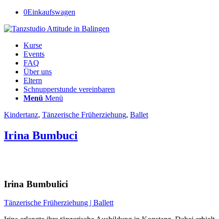
0
Einkaufswagen
Kurse
Events
FAQ
Über uns
Eltern
Schnupperstunde vereinbaren
Menü
Menü
Kindertanz
,
Tänzerische Früherziehung
,
Ballet
Irina Bumbuci
Irina Bumbulici
Tänzerische Früherziehung | Ballett