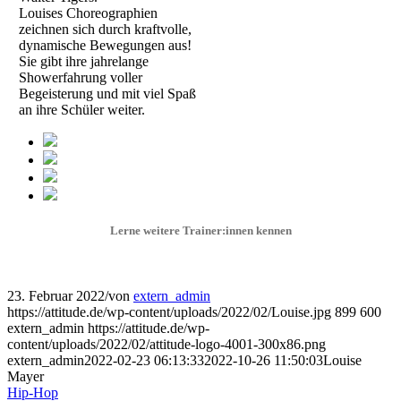
Louises Choreographien
zeichnen sich durch kraftvolle,
dynamische Bewegungen aus!
Sie gibt ihre jahrelange
Showerfahrung voller
Begeisterung und mit viel Spaß
an ihre Schüler weiter.
Lerne weitere Trainer:innen kennen
23. Februar 2022
/
von
extern_admin
https://attitude.de/wp-content/uploads/2022/02/Louise.jpg
899
600
extern_admin
https://attitude.de/wp-
content/uploads/2022/02/attitude-logo-4001-300x86.png
extern_admin
2022-02-23 06:13:33
2022-10-26 11:50:03
Louise
Mayer
Hip-Hop