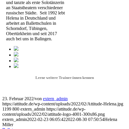
und tanzte als erste Solotänzerin
an Staatstheatern verschiedener
russischer Städte. Seit 1992 lebt
Helena in Deutschland und
arbeitet an Ballettschulen in
Schorndorf, Tübingen,
Obertürkheim und seit 2017
auch bei uns in Balingen.
Lerne weitere Trainer:innen kennen
23. Februar 2022
/
von
extern_admin
https://attitude.de/wp-content/uploads/2022/02/Attitude-Helena.jpg
1199
800
extern_admin
https://attitude.de/wp-
content/uploads/2022/02/attitude-logo-4001-300x86.png
extern_admin
2022-02-23 06:05:42
2022-08-30 07:50:54
Helena
Miller