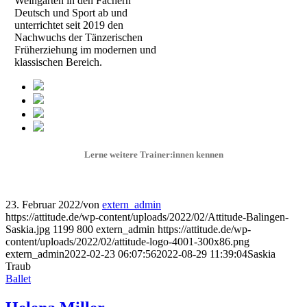
Weingarten in den Fächern
Deutsch und Sport ab und
unterrichtet seit 2019 den
Nachwuchs der Tänzerischen
Früherziehung im modernen und
klassischen Bereich.
Lerne weitere Trainer:innen kennen
23. Februar 2022
/
von
extern_admin
https://attitude.de/wp-content/uploads/2022/02/Attitude-Balingen-
Saskia.jpg
1199
800
extern_admin
https://attitude.de/wp-
content/uploads/2022/02/attitude-logo-4001-300x86.png
extern_admin
2022-02-23 06:07:56
2022-08-29 11:39:04
Saskia
Traub
Ballet