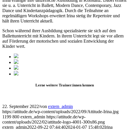
Irina erlangte ihre tänzerische Ausbildung in Konstanz. Dabei erhielt
sie u. a. Unterricht in Ballett, Modern Dance, Contemporary, Jazz
Dance und Kindertanzpädagogik. Durch die Teilnahme an
regelmäßigen Workshops erweitert Irina stetig ihr Repertoire und
hält ihren Unterricht aktuell.
Schon während ihrer Ausbildung spezialisierte sie sich auf den
Ballettunterricht mit Kindern. In ihrem Unterricht legt sie vor allem
auf Förderung der motorischen und sozialen Entwicklung der
Kinder wert.
Lerne weitere Trainer:innen kennen
22. September 2022
/
von
extern_admin
https://attitude.de/wp-content/uploads/2022/09/Attitude-Irina.jpg
1199
800
extern_admin
https://attitude.de/wp-
content/uploads/2022/02/attitude-logo-4001-300x86.png
extern_admin
2022-09-22 07:44:40
2024-01-07 15:48:02
Irina